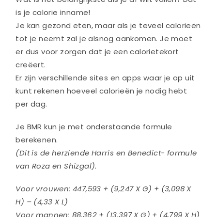
is je calorie inname!
Je kan gezond eten, maar als je teveel calorieën
tot je neemt zal je alsnog aankomen. Je moet
er dus voor zorgen dat je een calorietekort
creëert.
Er zijn verschillende sites en apps waar je op uit
kunt rekenen hoeveel calorieën je nodig hebt
per dag.
Je BMR kun je met onderstaande formule
berekenen.
(Dit is de herziende Harris en Benedict- formule
van Roza en Shizgal).
Voor vrouwen: 447,593 + (9,247 X G) + (3,098 X
H) – (4,33 X L)
Voor mannen: 88,362 + (13,397 X G) + (4,799 X H)