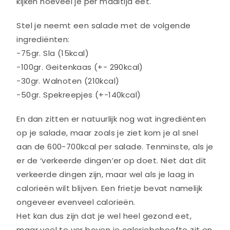
kijken hoeveel je per maaltijd eet.
Stel je neemt een salade met de volgende
ingrediënten:
-75gr. Sla (15kcal)
-100gr. Geitenkaas (+- 290kcal)
-30gr. Walnoten (210kcal)
-50gr. Spekreepjes (+-140kcal)
En dan zitten er natuurlijk nog wat ingrediënten
op je salade, maar zoals je ziet kom je al snel
aan de 600-700kcal per salade. Tenminste, als je
er de ‘verkeerde dingen’er op doet. Niet dat dit
verkeerde dingen zijn, maar wel als je laag in
calorieën wilt blijven. Een frietje bevat namelijk
ongeveer evenveel calorieën.
Het kan dus zijn dat je wel heel gezond eet,
maar veel te ver boven je caloriebehoefte zit en