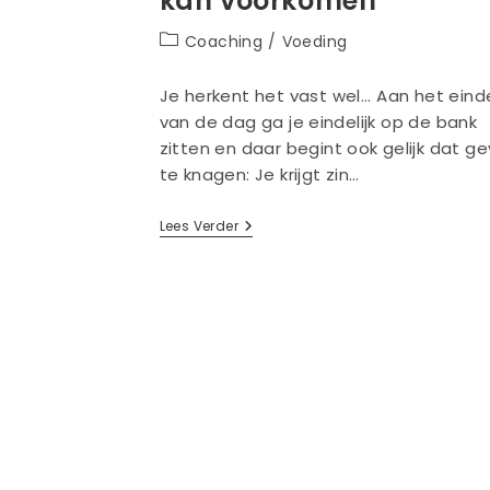
kan voorkomen
Berichtcategorie:
Coaching
/
Voeding
Je herkent het vast wel... Aan het eind
van de dag ga je eindelijk op de bank
zitten en daar begint ook gelijk dat ge
te knagen: Je krijgt zin…
Hoe
Lees Verder
Je
‘avond
Snacken’
Kan
Voorkomen