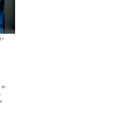
t?
 in
k
er