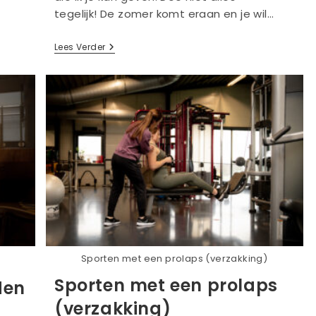
tegelijk! De zomer komt eraan en je wil…
De
Lees Verder
Nr.1
Tip
Om
Niet
In
Oude
Gewoontes
Te
Blijven
Vervallen
Sporten met een prolaps (verzakking)
Sporten met een prolaps
den
(verzakking)