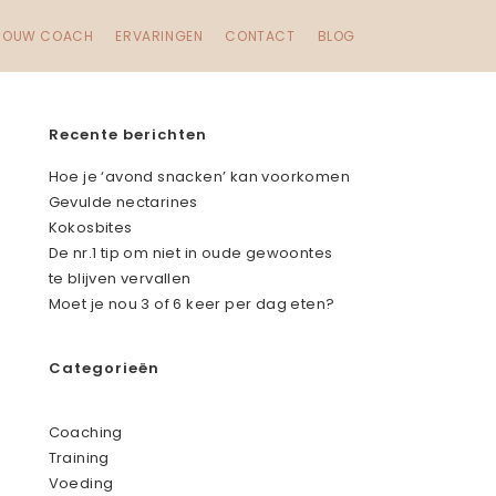
JOUW COACH
ERVARINGEN
CONTACT
BLOG
Recente berichten
Hoe je ‘avond snacken’ kan voorkomen
Gevulde nectarines
Kokosbites
De nr.1 tip om niet in oude gewoontes
te blijven vervallen
Moet je nou 3 of 6 keer per dag eten?
Categorieën
Coaching
Training
Voeding