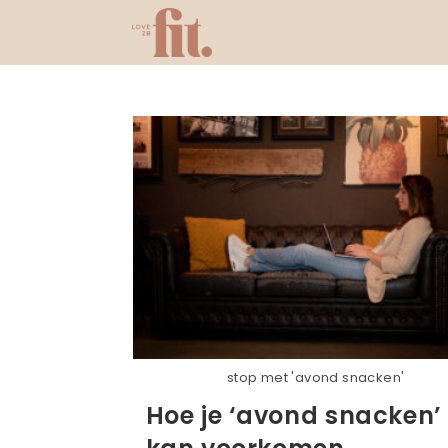
Ga
naar
inhoud
stop met 'avond snacken'
Hoe je ‘avond snacken’