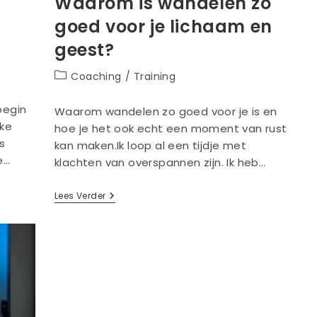
Waarom is wandelen zo
goed voor je lichaam en
geest?
Berichtcategorie:
Coaching
/
Training
begin
Waarom wandelen zo goed voor je is en
uke
hoe je het ook echt een moment van rust
s
kan maken.Ik loop al een tijdje met
e…
klachten van overspannen zijn. Ik heb…
Waarom
Lees Verder
Is
Wandelen
Zo
Goed
Voor
Je
Lichaam
En
Geest?