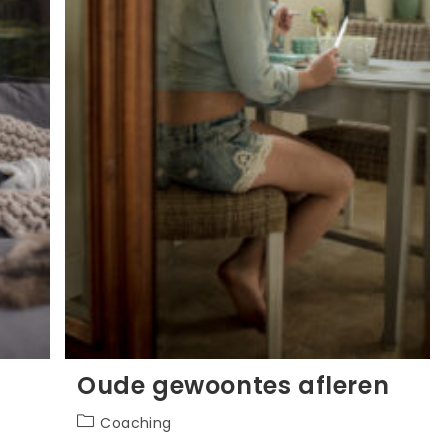
Oude gewoontes afleren
Berichtcategorie:
Coaching