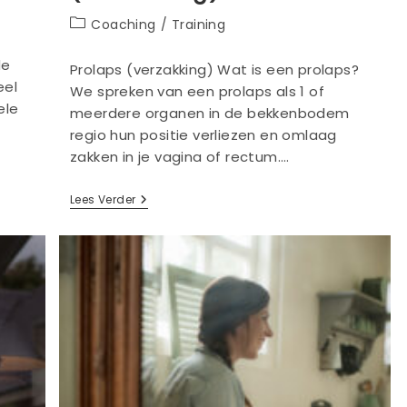
Berichtcategorie:
Coaching
/
Training
de
Prolaps (verzakking) Wat is een prolaps?
eel
We spreken van een prolaps als 1 of
ele
meerdere organen in de bekkenbodem
regio hun positie verliezen en omlaag
zakken in je vagina of rectum.…
Sporten
Lees Verder
Met
Een
Prolaps
(verzakking)