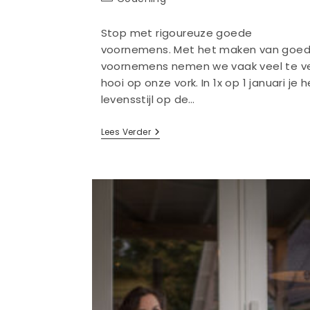
Stop met rigoureuze goede
voornemens. Met het maken van goe
voornemens nemen we vaak veel te v
hooi op onze vork. In 1x op 1 januari je h
levensstijl op de…
Tips
Lees Verder
Om
Je
Goede
Voornemens
Vol
Te
Houden