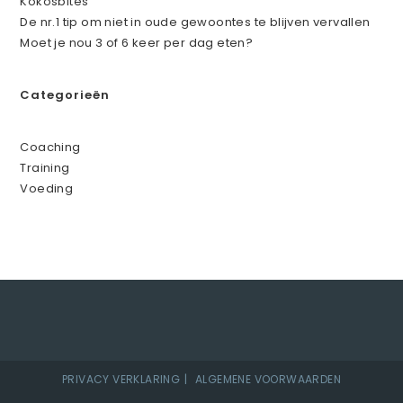
Kokosbites
De nr.1 tip om niet in oude gewoontes te blijven vervallen
Moet je nou 3 of 6 keer per dag eten?
Categorieën
Coaching
Training
Voeding
PRIVACY VERKLARING
ALGEMENE VOORWAARDEN