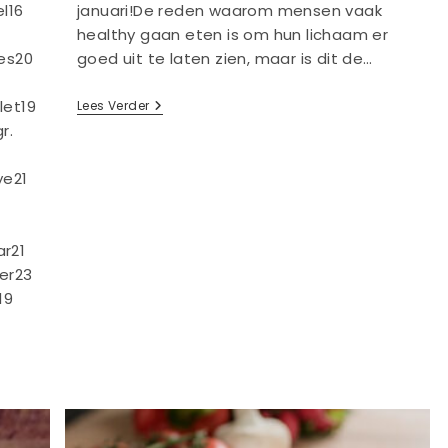
el16
januari!De reden waarom mensen vaak
healthy gaan eten is om hun lichaam er
es20
goed uit te laten zien, maar is dit de…
let19
Moet
Lees Verder
Je
r.
Perse
‘healthy’
Eten
ye21
Voor
Resultaat?
r21
er23
19