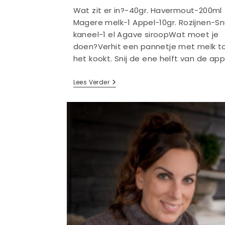
Wat zit er in?-40gr. Havermout-200ml
Magere melk-1 Appel-10gr. Rozijnen-Sn
kaneel-1 el Agave siroopWat moet je
doen?Verhit een pannetje met melk t
het kookt. Snij de ene helft van de ap
Appeltaart-
Lees Verder
Havermout