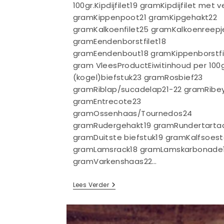
100gr.Kipdijfilet19 gramKipdijfilet met v
gramKippenpoot21 gramKipgehakt22
gramKalkoenfilet25 gramKalkoenreepj
gramEendenborstfilet18
gramEendenbout18 gramKippenborstfi
gram VleesProductEiwitinhoud per 100g
(kogel)biefstuk23 gramRosbief23
gramRiblap/sucadelap21-22 gramRibe
gramEntrecote23
gramOssenhaas/Tournedos24
gramRudergehakt19 gramRundertartaa
gramDuitste biefstuk19 gramKalfsoest
gramLamsrack18 gramLamskarbonade
gramVarkenshaas22…
Lijst
Lees Verder
Met
Eiwitrijke
Producten