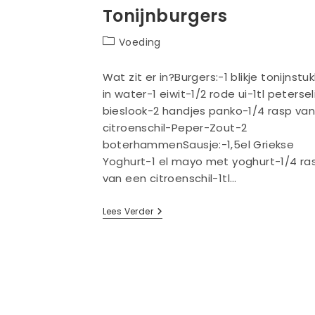
Tonijnburgers
Berichtcategorie:
Voeding
Wat zit er in?Burgers:-1 blikje tonijnstu
in water-1 eiwit-1/2 rode ui-1tl petersel
bieslook-2 handjes panko-1/4 rasp va
citroenschil-Peper-Zout-2
boterhammenSausje:-1,5el Griekse
Yoghurt-1 el mayo met yoghurt-1/4 ra
van een citroenschil-1tl…
Tonijnburgers
Lees Verder