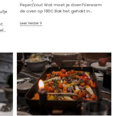
Peper/zout Wat moet je doen?Verwarm
de oven op 180C Bak het gehakt in…
ufje
Courgette
Lees Verder
ot
Lasagne
pel…