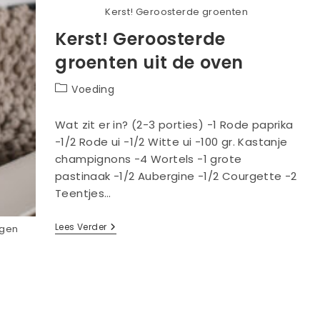
Kerst! Geroosterde groenten
Kerst! Geroosterde
groenten uit de oven
Berichtcategorie:
Voeding
Wat zit er in? (2-3 porties) -1 Rode paprika
-1/2 Rode ui -1/2 Witte ui -100 gr. Kastanje
champignons -4 Wortels -1 grote
pastinaak -1/2 Aubergine -1/2 Courgette -2
Teentjes…
Kerst!
Lees Verder
lgen
Geroosterde
Groenten
Uit
De
Oven