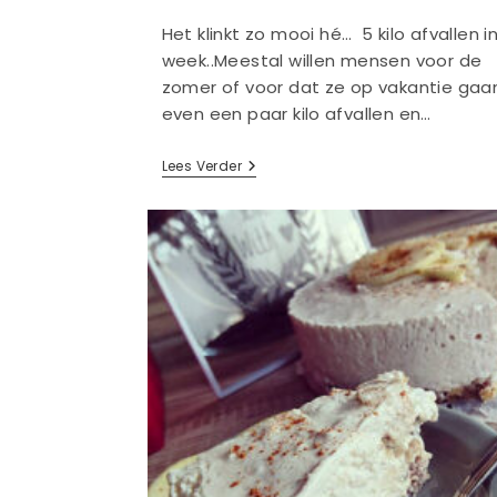
Het klinkt zo mooi hé… 5 kilo afvallen in
week..Meestal willen mensen voor de
zomer of voor dat ze op vakantie gaa
even een paar kilo afvallen en…
Waarom
Lees Verder
Je
Beter
Geen
Crashdieet
Kan
Volgen.