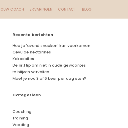
JOUW COACH
ERVARINGEN
CONTACT
BLOG
Recente berichten
Hoe je ‘avond snacken’ kan voorkomen
Gevulde nectarines
Kokosbites
De nr.1 tip om niet in oude gewoontes
te blijven vervallen
Moet je nou 3 of 6 keer per dag eten?
Categorieën
Coaching
Training
Voeding