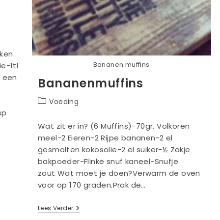
kken
Bananen muffins
ie-1tl
n een
Bananenmuffins
Berichtcategorie:
Voeding
sp
Wat zit er in? (6 Muffins)-70gr. Volkoren
meel-2 Eieren-2 Rijpe bananen-2 el
gesmolten kokosolie-2 el suiker-½ Zakje
bakpoeder-Flinke snuf kaneel-Snufje
zout Wat moet je doen?Verwarm de oven
voor op 170 graden.Prak de…
Bananenmuffins
Lees Verder