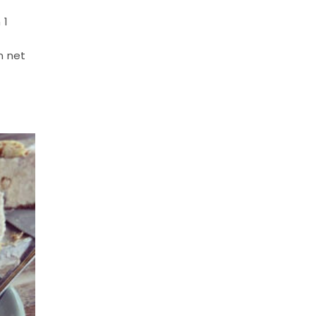
 1
n net